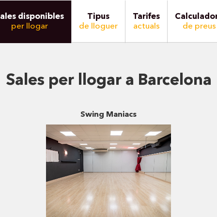
ales disponibles
Tipus
Tarifes
Calculado
per llogar
de lloguer
actuals
de preus
Sales per llogar a Barcelona
Swing Maniacs