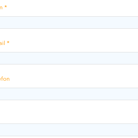
m *
il *
èfon