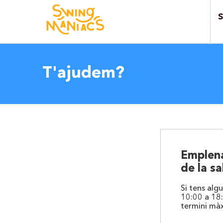
S
T'ajudem?
Emplena
de la sa
Si tens alg
10:00 a 18
termini màx