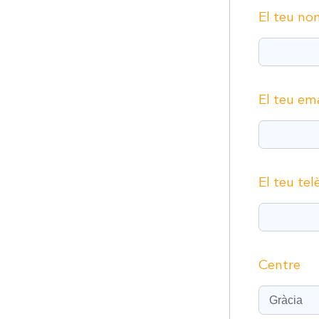
El teu no
El teu ema
El teu tel
Centre