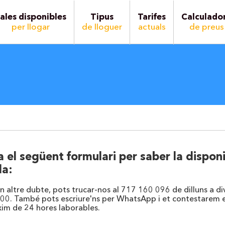
ales disponibles
Tipus
Tarifes
Calculado
per llogar
de lloguer
actuals
de preus
 el següent formulari per saber la disponi
la:
un altre dubte, pots trucar-nos al 717 160 096 de dilluns a d
:00. També pots escriure'ns per WhatsApp i et contestarem 
im de 24 hores laborables.