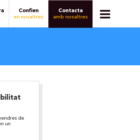
ra
Confien
Contacta
en nosaltres
amb nosaltres
bilitat
ivendres de
en un